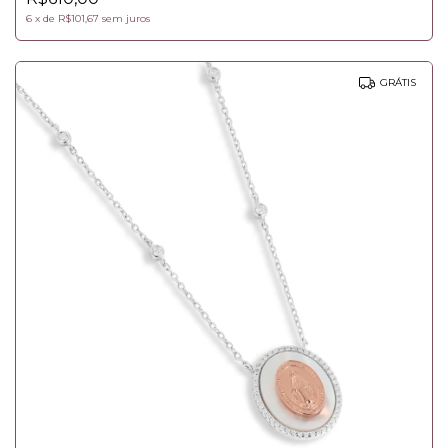
6
x
de
R$101,67
sem juros
GRÁTIS