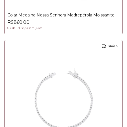
Colar Medalha Nossa Senhora Madrepérola Moissanite
R$860,00
6
x
de
R$143,33
sem juros
GRÁTIS