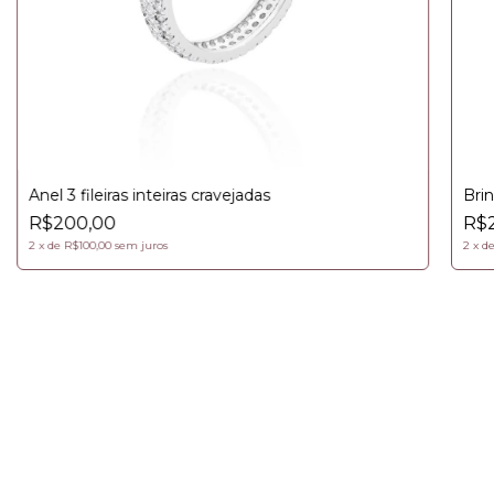
Anel 3 fileiras inteiras cravejadas
Bri
R$200,00
R$
2
x
de
R$100,00
sem juros
2
x
d